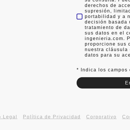
derechos de acces
supresión, limita
portabilidad y a 
decisión basada 
tratamiento de d
sus datos en el 
ingenieria.com. 
proporcione sus 
nuestra cláusula
datos para su ac
* Indica los campos 
E
o Legal
-
Política de Privacidad
-
Corporativo
-
Co
© GRUPO ADC. Todos los derechos reservados.