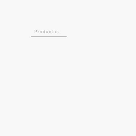
Inicio
Productos
SatCom
Flavia
Flavia-AcusVib
Flavia-GSE
Instalaciones
Trabaja con nosotros
Corporativo