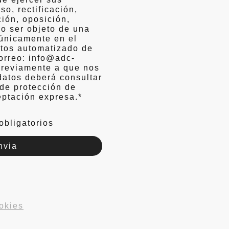
o, rectificación,
ción, oposición,
no ser objeto de una
únicamente en el
atos automatizado de
correo: info@adc-
Previamente a que nos
datos deberá consultar
 de protección de
eptación expresa.
*
obligatorios
nvia
okies