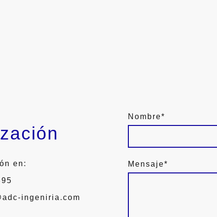
Nombre
*
ización
ón en:
Mensaje
*
 895
@adc-ingeniria.com