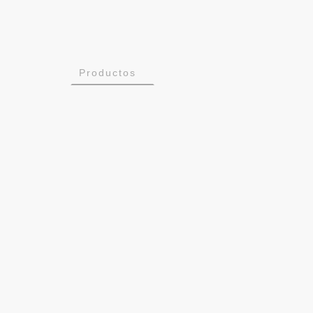
Inicio
Productos
SatCom
Flavia
Flavia-AcusVib
Flavia-GSE
Instalaciones
Trabaja con nosotros
Corporativo