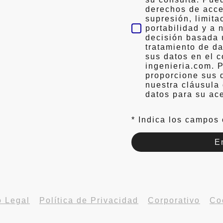
derechos de acces
supresión, limita
portabilidad y a 
decisión basada 
tratamiento de d
sus datos en el 
ingenieria.com. 
proporcione sus 
nuestra cláusula
datos para su ac
* Indica los campos 
E
o Legal
-
Política de Privacidad
-
Corporativo
-
Co
© GRUPO ADC. Todos los derechos reservados.