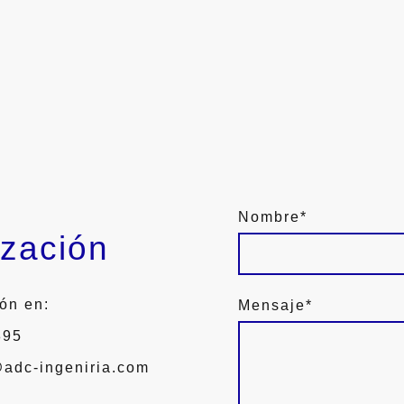
Nombre
*
ización
ón en:
Mensaje
*
 895
@adc-ingeniria.com