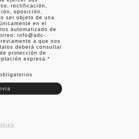
o, rectificación,
ción, oposición,
no ser objeto de una
únicamente en el
atos automatizado de
correo: info@adc-
Previamente a que nos
datos deberá consultar
 de protección de
eptación expresa.
*
obligatorios
nvia
okies