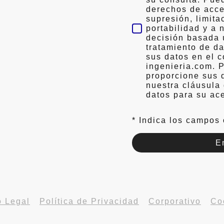
derechos de acces
supresión, limita
portabilidad y a 
decisión basada 
tratamiento de d
sus datos en el 
ingenieria.com. 
proporcione sus 
nuestra cláusula
datos para su ac
* Indica los campos 
E
o Legal
-
Política de Privacidad
-
Corporativo
-
Co
© GRUPO ADC. Todos los derechos reservados.