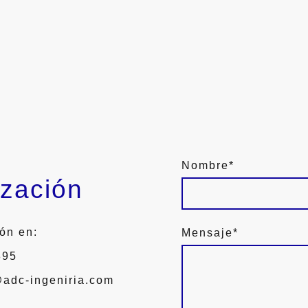
Nombre
*
ización
ón en:
Mensaje
*
 895
@adc-ingeniria.com