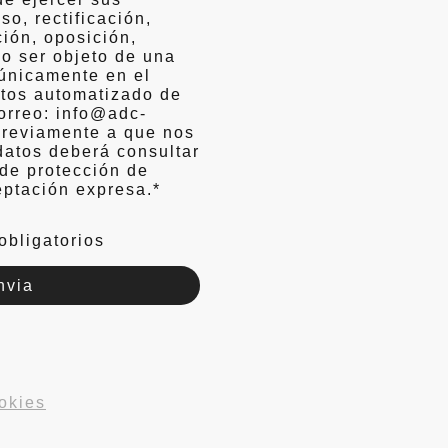
o, rectificación,
ción, oposición,
no ser objeto de una
únicamente en el
atos automatizado de
correo: info@adc-
Previamente a que nos
datos deberá consultar
 de protección de
eptación expresa.
*
obligatorios
nvia
okies