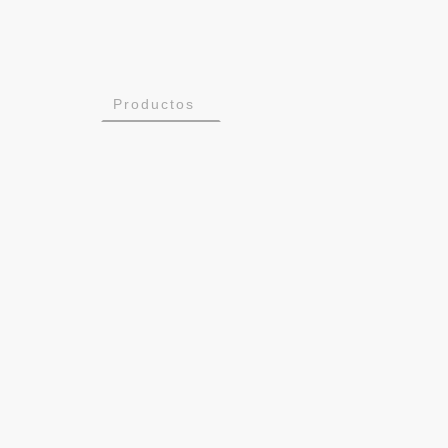
Inicio
Productos
SatCom
Flavia
Flavia-AcusVib
Flavia-GSE
Instalaciones
Trabaja con nosotros
Corporativo