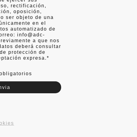
o, rectificación,
ción, oposición,
no ser objeto de una
únicamente en el
atos automatizado de
correo: info@adc-
Previamente a que nos
datos deberá consultar
 de protección de
eptación expresa.
*
obligatorios
nvia
okies