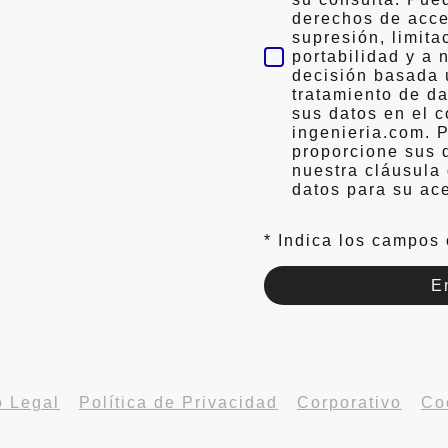
derechos de acces
supresión, limita
portabilidad y a 
decisión basada 
tratamiento de d
sus datos en el 
ingenieria.com. 
proporcione sus 
nuestra cláusula
datos para su ac
* Indica los campos 
E
o Legal
-
Política de Privacidad
-
Corporativo
-
Co
© GRUPO ADC. Todos los derechos reservados.