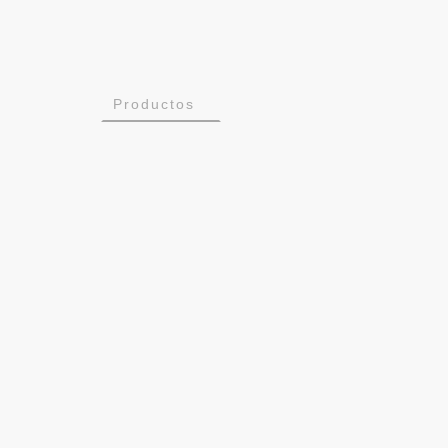
Inicio
Productos
SatCom
Flavia
Flavia-AcusVib
Flavia-GSE
Instalaciones
Trabaja con nosotros
Corporativo