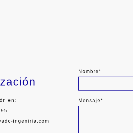
Nombre
*
ización
ón en:
Mensaje
*
 895
@adc-ingeniria.com